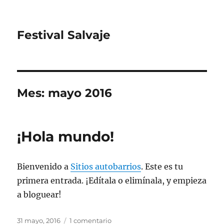
Festival Salvaje
Mes:
mayo 2016
¡Hola mundo!
Bienvenido a
Sitios autobarrios
. Este es tu
primera entrada. ¡Edítala o elimínala, y empieza
a bloguear!
Publicado
en
31 mayo, 2016
1 comentario