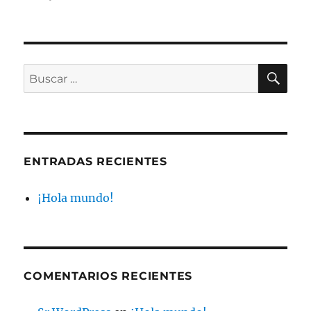
el
¡Hola
mundo!
BU
Buscar
por:
ENTRADAS RECIENTES
¡Hola mundo!
COMENTARIOS RECIENTES